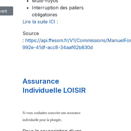
Multi-Yoyos
Interruption des paliers
cle suivant : Les Piscines
vant
obligatoires
Lire la suite ICI :
Source
:
https://api.ffessm.fr/V1/Commissions/ManuelF
992e-41df-acc8-34aaf62b830d
Assurance
Individuelle LOISIR
Si vous souhaitez souscrire une assurance
individuelle pour la plongée,