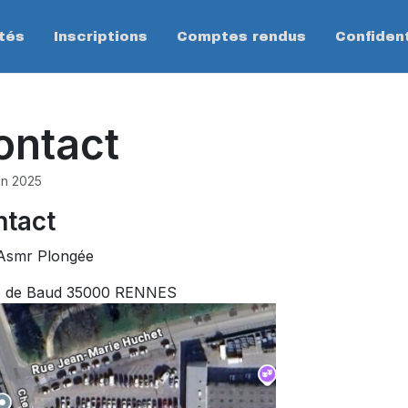
tés
Inscriptions
Comptes rendus
Confident
ontact
in 2025
ntact
Asmr Plongée
e de Baud 35000 RENNES